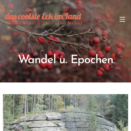
das coolste Eck im Land
(KEINE WERBUNG, SONDERN WAHR)
Wandel u. Epochen