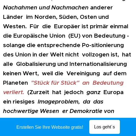
Nachahmen und Nachmachen
anderer
Länder im Norden, Süden, Osten und
Westen. Für die Europäer ist primär einmal
die Europäische Union (EU) von Bedeutung -
solange die entsprechende Po-sitionierung
des Union in der Welt nicht vollzogen ist, hat
alle Globalisierung und Internationalisierung
keinen Wert, weil die Vereinigung auf dem
Planeten
"Stück für Stück" an Bedeutung
verliert.
(Zurzeit hat jedoch
ganz
Europa
ein riesiges
Imageproblem, da das
hochwertige Wesen er Demokratie von
einigen "Herrschern" - in und außerhalb der
Los geht´s
Erstellen Sie Ihre Webseite gratis!
EU - mit Füssen getreten wird.)