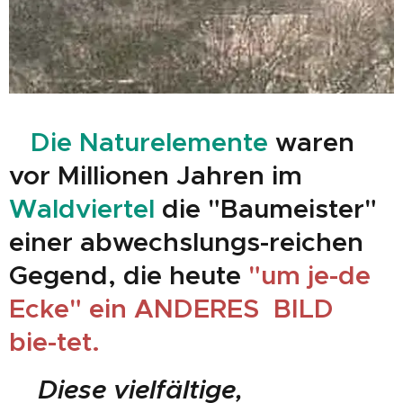
Die Naturelemente
waren
vor Millionen Jahren im
Waldviertel
die "Baumeister"
einer abwechslungs-reichen
Gegend, die heute
"um je-de
Ecke" ein ANDERES BILD
bie-tet.
Diese vielfältige,